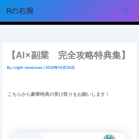
内
Rの右腕
容
Main
を
ス
Men
キ
ッ
プ
【AI×副業 完全攻略特典集】
By
r.right-hand.man
/
2025年10月30日
こちらから豪華特典の受け取りをお願いします！